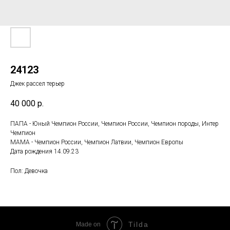
24123
Джек рассел терьер
40 000
р.
ПАПА - Юный Чемпион России, Чемпион России, Чемпион породы, Интер
Чемпион
МАМА - Чемпион России, Чемпион Латвии, Чемпион Европы
Дата рождения 14.09.23
Пол: Девочка
Tilda
Made on