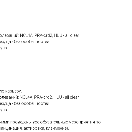
еваний: NCL4A, PRA-crd2, HUU - all clear
ердца - без особенностей
ула.
ю карьеру.
еваний: NCL4A, PRA-crd2, HUU - all clear
ердца - без особенностей
ула.
 ними проведены все обязательные мероприятия по
вакцинация, актировка, клеймение).