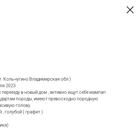
 г. Кольчугино Владимирская обл.)
ля 2023.
переезду в новый дом , активно ищут себе мампап .
ндартам породы, имеют превосходно породную
асивую голову.
, голубой ( графит )
Чика)