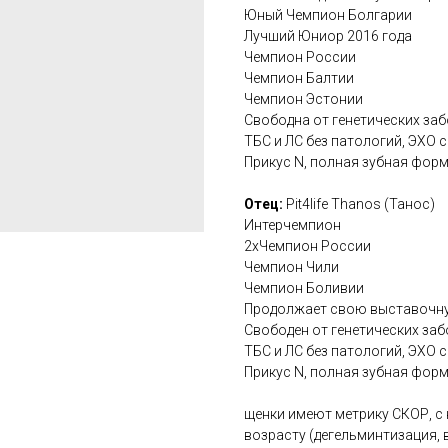
Юный Чемпион Болгарии
Лучший Юниор 2016 года
Чемпион России
Чемпион Балтии
Чемпион Эстонии
Свободна от генетических забол
ТБС и ЛС без патологий, ЭХО с
Прикус N, полная зубная форм
Отец:
Pit4life Thanos (Танос)
Интерчемпион
2хЧемпион России
Чемпион Чили
Чемпион Боливии
Продолжает свою выставочну
Свободен от генетических забол
ТБС и ЛС без патологий, ЭХО с
Прикус N, полная зубная форм
щенки имеют метрику СКОР, с
возрасту (дегельминтизация, 