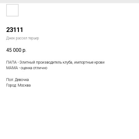
23111
Джек рассел терьер
45 000
р.
ПАПА - Элитный производитель клуба, импортные крови
МАМА - оценка отлично
Пол: Девочка
Город: Москва